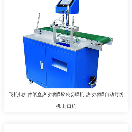
飞机扣挂件纸盒热收缩膜胶袋切膜机 热收缩膜自动封切
机 封口机