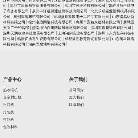
司
|
深圳市康乐顺饮食服务有限公司
|
深圳市民美科技有限公司
|
繁峙县放牛娃电
子商务有限公司
|
泉州丰泽融付通信息科技有限公司
|
北京乐成嘉业塑料模具有限
公司
|
杭州缤纷布艺有限公司
|
宣城盛世欢歌电子工艺品有限公司
|
山东路易达新
材料有限公司
|
徐州电鹿网络科技有限公司
|
惠州市盈粒来建材有限公司
|
新城区
方圆广告经营部
|
济南海纳百川防辐射器材有限公司
|
深圳市嘉鹏钟表有限公司
|
深圳天润玫瑰科技发展有限公司
|
上海翔剑实业有限公司
|
深圳市东方复兴科技有
限公司
|
临沂亿通再生资源有限公司
|
成都彼初教育咨询有限公司
|
山东奥星网络
科技有限公司
|
湖南固耐地坪有限公司
|
产品中心
关于我们
热收缩机
公司简介
真空封口机
加入我们
封口机
联系我们
打包机
打码机
包装材料