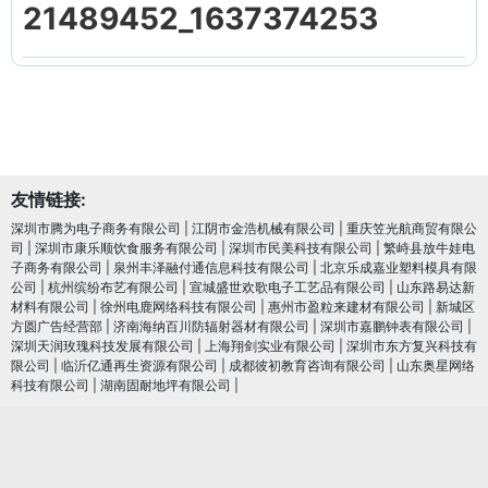
21489452_1637374253
友情链接:
深圳市腾为电子商务有限公司
|
江阴市金浩机械有限公司
|
重庆笠光航商贸有限公
司
|
深圳市康乐顺饮食服务有限公司
|
深圳市民美科技有限公司
|
繁峙县放牛娃电
子商务有限公司
|
泉州丰泽融付通信息科技有限公司
|
北京乐成嘉业塑料模具有限
公司
|
杭州缤纷布艺有限公司
|
宣城盛世欢歌电子工艺品有限公司
|
山东路易达新
材料有限公司
|
徐州电鹿网络科技有限公司
|
惠州市盈粒来建材有限公司
|
新城区
方圆广告经营部
|
济南海纳百川防辐射器材有限公司
|
深圳市嘉鹏钟表有限公司
|
深圳天润玫瑰科技发展有限公司
|
上海翔剑实业有限公司
|
深圳市东方复兴科技有
限公司
|
临沂亿通再生资源有限公司
|
成都彼初教育咨询有限公司
|
山东奥星网络
科技有限公司
|
湖南固耐地坪有限公司
|