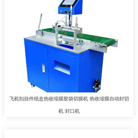
飞机扣挂件纸盒热收缩膜胶袋切膜机 热收缩膜自动封切
机 封口机