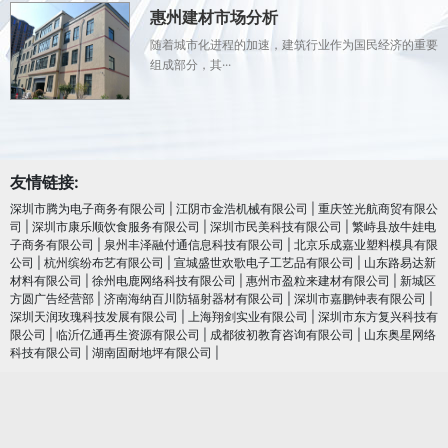
惠州建材市场分析
随着城市化进程的加速，建筑行业作为国民经济的重要
组成部分，其···
友情链接:
深圳市腾为电子商务有限公司
|
江阴市金浩机械有限公司
|
重庆笠光航商贸有限公
司
|
深圳市康乐顺饮食服务有限公司
|
深圳市民美科技有限公司
|
繁峙县放牛娃电
子商务有限公司
|
泉州丰泽融付通信息科技有限公司
|
北京乐成嘉业塑料模具有限
公司
|
杭州缤纷布艺有限公司
|
宣城盛世欢歌电子工艺品有限公司
|
山东路易达新
材料有限公司
|
徐州电鹿网络科技有限公司
|
惠州市盈粒来建材有限公司
|
新城区
方圆广告经营部
|
济南海纳百川防辐射器材有限公司
|
深圳市嘉鹏钟表有限公司
|
深圳天润玫瑰科技发展有限公司
|
上海翔剑实业有限公司
|
深圳市东方复兴科技有
限公司
|
临沂亿通再生资源有限公司
|
成都彼初教育咨询有限公司
|
山东奥星网络
科技有限公司
|
湖南固耐地坪有限公司
|