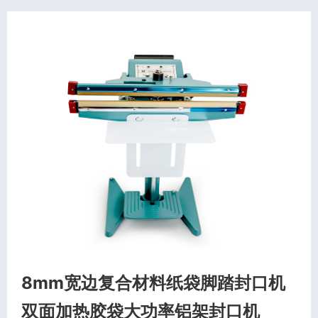
8mm宽边复合材料纸袋脚踏封口机
双面加热胶袋大功率铝架封口机