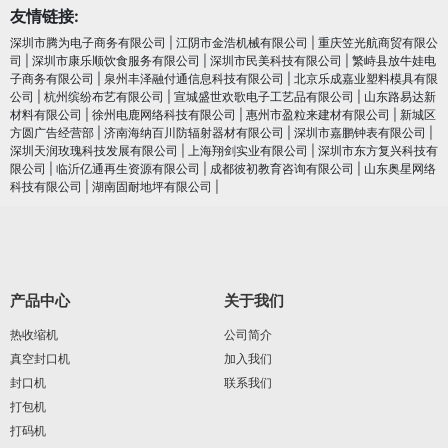
友情链接:
深圳市腾为电子商务有限公司
|
江阴市金浩机械有限公司
|
重庆笠光航商贸有限公
司
|
深圳市康乐顺饮食服务有限公司
|
深圳市民美科技有限公司
|
繁峙县放牛娃电
子商务有限公司
|
泉州丰泽融付通信息科技有限公司
|
北京乐成嘉业塑料模具有限
公司
|
杭州缤纷布艺有限公司
|
宣城盛世欢歌电子工艺品有限公司
|
山东路易达新
材料有限公司
|
徐州电鹿网络科技有限公司
|
惠州市盈粒来建材有限公司
|
新城区
方圆广告经营部
|
济南海纳百川防辐射器材有限公司
|
深圳市嘉鹏钟表有限公司
|
深圳天润玫瑰科技发展有限公司
|
上海翔剑实业有限公司
|
深圳市东方复兴科技有
限公司
|
临沂亿通再生资源有限公司
|
成都彼初教育咨询有限公司
|
山东奥星网络
科技有限公司
|
湖南固耐地坪有限公司
|
产品中心
关于我们
热收缩机
公司简介
真空封口机
加入我们
封口机
联系我们
打包机
打码机