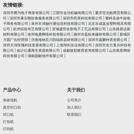
友情链接:
深圳市腾为电子商务有限公司
|
江阴市金浩机械有限公司
|
重庆笠光航商贸有限公
司
|
深圳市康乐顺饮食服务有限公司
|
深圳市民美科技有限公司
|
繁峙县放牛娃电
子商务有限公司
|
泉州丰泽融付通信息科技有限公司
|
北京乐成嘉业塑料模具有限
公司
|
杭州缤纷布艺有限公司
|
宣城盛世欢歌电子工艺品有限公司
|
山东路易达新
材料有限公司
|
徐州电鹿网络科技有限公司
|
惠州市盈粒来建材有限公司
|
新城区
方圆广告经营部
|
济南海纳百川防辐射器材有限公司
|
深圳市嘉鹏钟表有限公司
|
深圳天润玫瑰科技发展有限公司
|
上海翔剑实业有限公司
|
深圳市东方复兴科技有
限公司
|
临沂亿通再生资源有限公司
|
成都彼初教育咨询有限公司
|
山东奥星网络
科技有限公司
|
湖南固耐地坪有限公司
|
产品中心
关于我们
热收缩机
公司简介
真空封口机
加入我们
封口机
联系我们
打包机
打码机