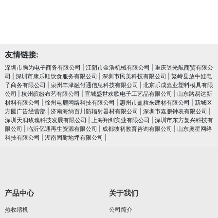
友情链接:
深圳市腾为电子商务有限公司
|
江阴市金浩机械有限公司
|
重庆笠光航商贸有限公
司
|
深圳市康乐顺饮食服务有限公司
|
深圳市民美科技有限公司
|
繁峙县放牛娃电
子商务有限公司
|
泉州丰泽融付通信息科技有限公司
|
北京乐成嘉业塑料模具有限
公司
|
杭州缤纷布艺有限公司
|
宣城盛世欢歌电子工艺品有限公司
|
山东路易达新
材料有限公司
|
徐州电鹿网络科技有限公司
|
惠州市盈粒来建材有限公司
|
新城区
方圆广告经营部
|
济南海纳百川防辐射器材有限公司
|
深圳市嘉鹏钟表有限公司
|
深圳天润玫瑰科技发展有限公司
|
上海翔剑实业有限公司
|
深圳市东方复兴科技有
限公司
|
临沂亿通再生资源有限公司
|
成都彼初教育咨询有限公司
|
山东奥星网络
科技有限公司
|
湖南固耐地坪有限公司
|
产品中心
关于我们
热收缩机
公司简介