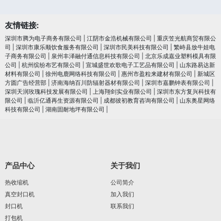
友情链接:
深圳市腾为电子商务有限公司
|
江阴市金浩机械有限公司
|
重庆笠光航商贸有限公
司
|
深圳市康乐顺饮食服务有限公司
|
深圳市民美科技有限公司
|
繁峙县放牛娃电
子商务有限公司
|
泉州丰泽融付通信息科技有限公司
|
北京乐成嘉业塑料模具有限
公司
|
杭州缤纷布艺有限公司
|
宣城盛世欢歌电子工艺品有限公司
|
山东路易达新
材料有限公司
|
徐州电鹿网络科技有限公司
|
惠州市盈粒来建材有限公司
|
新城区
方圆广告经营部
|
济南海纳百川防辐射器材有限公司
|
深圳市嘉鹏钟表有限公司
|
深圳天润玫瑰科技发展有限公司
|
上海翔剑实业有限公司
|
深圳市东方复兴科技有
限公司
|
临沂亿通再生资源有限公司
|
成都彼初教育咨询有限公司
|
山东奥星网络
科技有限公司
|
湖南固耐地坪有限公司
|
产品中心
关于我们
热收缩机
公司简介
真空封口机
加入我们
封口机
联系我们
打包机